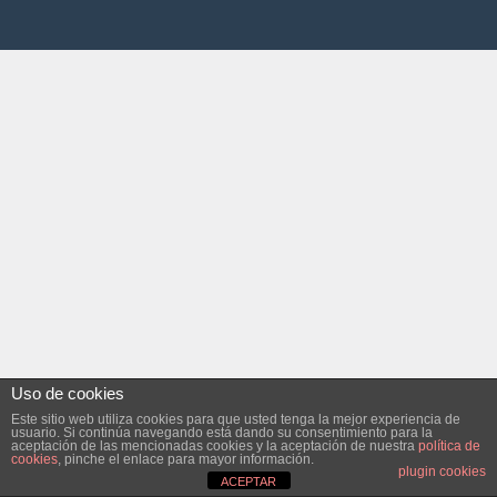
Uso de cookies
Este sitio web utiliza cookies para que usted tenga la mejor experiencia de
usuario. Si continúa navegando está dando su consentimiento para la
aceptación de las mencionadas cookies y la aceptación de nuestra
política de
cookies
, pinche el enlace para mayor información.
plugin cookies
ACEPTAR