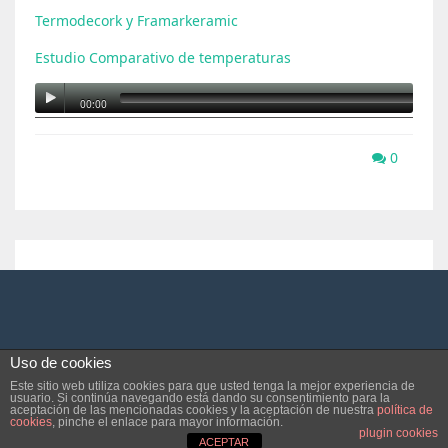
Termodecork y Framarkeramic
Estudio Comparativo de temperaturas
00:00
0
Uso de cookies
Este sitio web utiliza cookies para que usted tenga la mejor experiencia de
usuario. Si continúa navegando está dando su consentimiento para la
aceptación de las mencionadas cookies y la aceptación de nuestra
política de
cookies
, pinche el enlace para mayor información.
plugin cookies
ACEPTAR